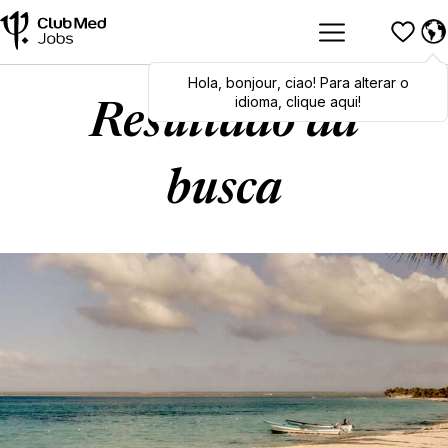
Hola
Hola
,
bonjour
,
bonjour
,
ciao
,
ciao
! Para alterar o
! To switch
languages, click here!
idioma, clique aqui!
Resultado da
busca