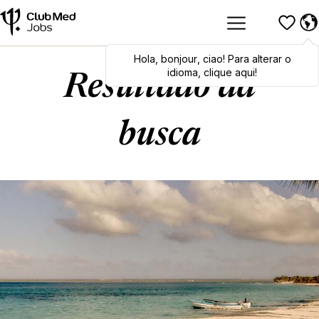
Hola
Hola
,
bonjour
,
bonjour
,
ciao
,
ciao
! Para alterar o
! To switch
languages, click here!
idioma, clique aqui!
Resultado da
busca