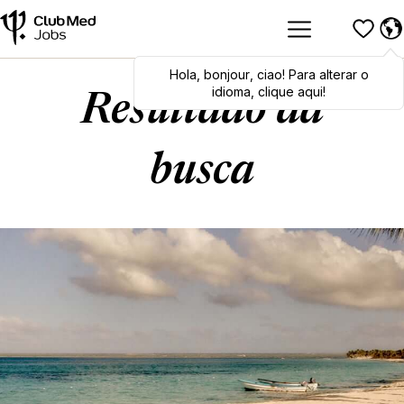
Hola
Hola
,
bonjour
,
bonjour
,
ciao
,
ciao
! Para alterar o
! To switch
languages, click here!
idioma, clique aqui!
Resultado da
busca