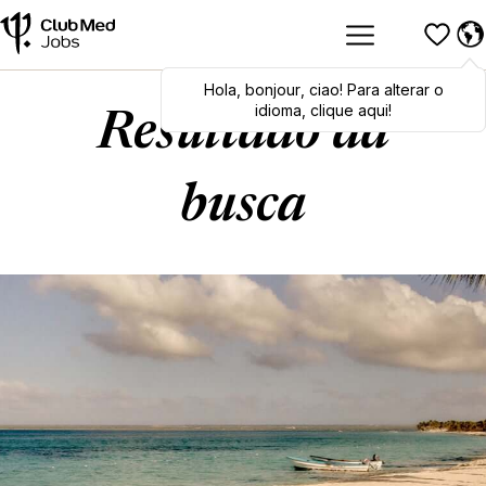
Hola
Hola
,
bonjour
,
bonjour
,
ciao
,
ciao
! Para alterar o
! To switch
languages, click here!
idioma, clique aqui!
Resultado da
busca