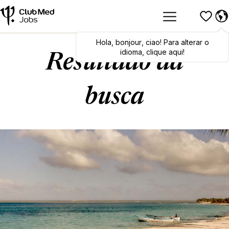
Hola
Hola
,
bonjour
,
bonjour
,
ciao
,
ciao
! Para alterar o
! To switch
languages, click here!
idioma, clique aqui!
Resultado da
busca