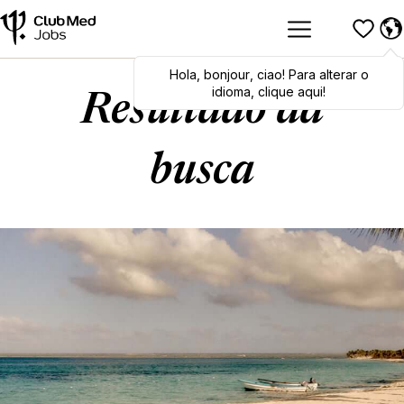
Hola
Hola
,
bonjour
,
bonjour
,
ciao
,
ciao
! Para alterar o
! To switch
languages, click here!
idioma, clique aqui!
Resultado da
busca