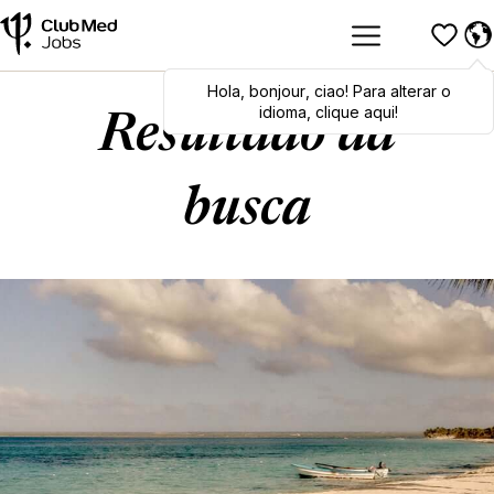
Hola
Hola
,
bonjour
,
bonjour
,
ciao
,
ciao
! Para alterar o
! To switch
languages, click here!
idioma, clique aqui!
Resultado da
busca