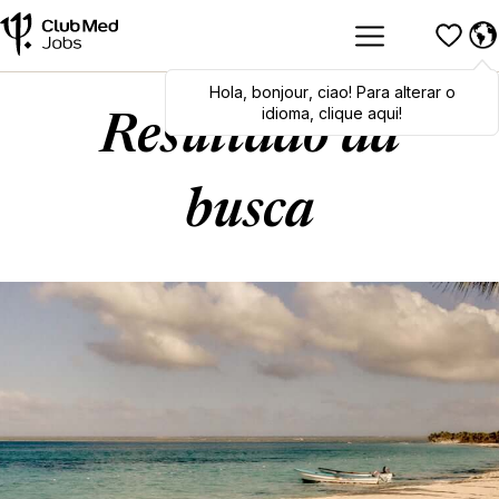
Hola
Hola
,
bonjour
,
bonjour
,
ciao
,
ciao
! Para alterar o
! To switch
languages, click here!
idioma, clique aqui!
Resultado da
busca