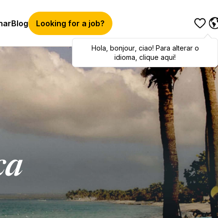
har
Blog
Looking for a job?
Hola
Hola
,
bonjour
,
bonjour
,
ciao
,
ciao
! Para alterar o
! To switch
languages, click here!
idioma, clique aqui!
ca