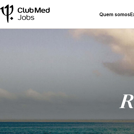
Quem somos
E
R