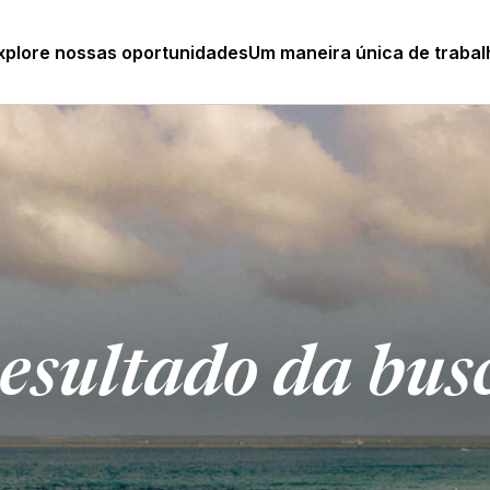
xplore nossas oportunidades
Um maneira única de trabal
esultado da bus