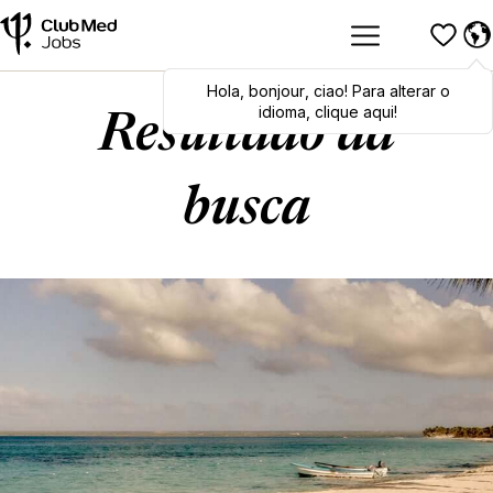
Hola
Hola
,
bonjour
,
bonjour
,
ciao
,
ciao
! Para alterar o
! To switch
languages, click here!
idioma, clique aqui!
Resultado da
busca