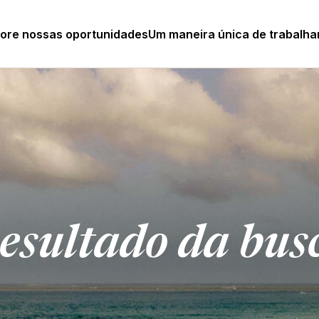
lore nossas oportunidades
Um maneira única de trabalha
esultado da bus