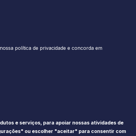
nossa política de privacidade e concorda em
utos e serviços, para apoiar nossas atividades de
igurações" ou escolher "aceitar" para consentir com
ade
Imprensa
Gestão de cookies
Mapa do Site