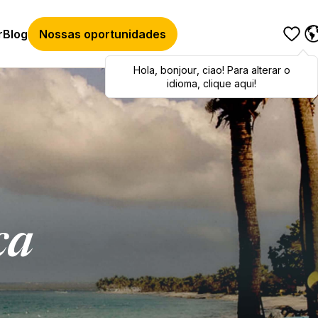
r
Blog
Nossas oportunidades
Hola
Hola
,
bonjour
,
bonjour
,
ciao
,
ciao
! Para alterar o
! To switch
languages, click here!
idioma, clique aqui!
ca