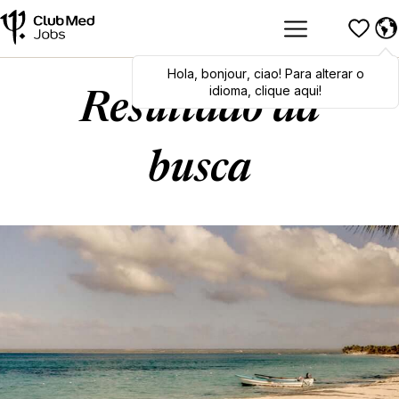
Hola
Hola
,
bonjour
,
bonjour
,
ciao
,
ciao
! Para alterar o
! To switch
languages, click here!
idioma, clique aqui!
Resultado da
busca