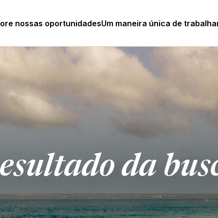
lore nossas oportunidades
Um maneira única de trabalha
esultado da bus