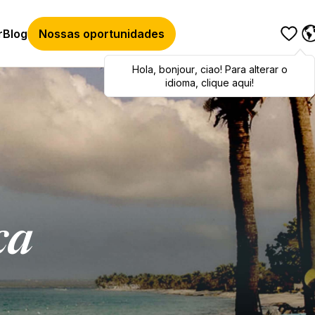
r
Blog
Nossas oportunidades
Hola
Hola
,
bonjour
,
bonjour
,
ciao
,
ciao
! Para alterar o
! To switch
languages, click here!
idioma, clique aqui!
ca