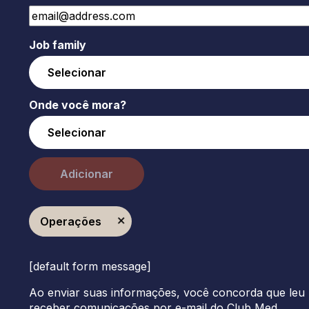
Job family
Onde você mora?
Adicionar
Operações
[default form message]
Ao enviar suas informações, você concorda que leu 
receber comunicações por e-mail do Club Med.