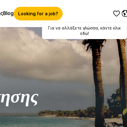
ής
Blog
Looking for a job?
Για να αλλάξετε γλώσσα, κάντε κλικ
Hola
,
bonjour
,
ciao
! To switch
languages, click here!
εδώ!
τησης