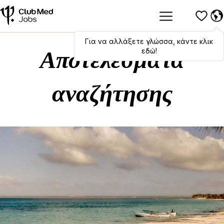
Για να αλλάξετε γλώσσα, κάντε κλικ
Hola
,
bonjour
,
ciao
! To switch
languages, click here!
εδώ!
Αποτελέσματα
αναζήτησης