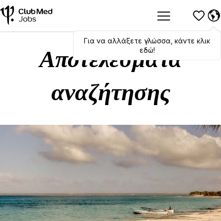
Για να αλλάξετε γλώσσα, κάντε κλικ
Hola
,
bonjour
,
ciao
! To switch
languages, click here!
εδώ!
Αποτελέσματα
αναζήτησης