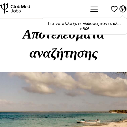
Για να αλλάξετε γλώσσα, κάντε κλικ
Hola
,
bonjour
,
ciao
! To switch
languages, click here!
εδώ!
Αποτελέσματα
αναζήτησης