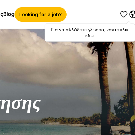
ής
Blog
Looking for a job?
Για να αλλάξετε γλώσσα, κάντε κλικ
Hola
,
bonjour
,
ciao
! To switch
languages, click here!
εδώ!
τησης