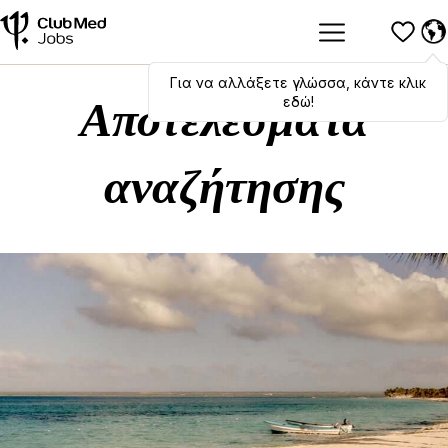
Για να αλλάξετε γλώσσα, κάντε κλικ
Hola
,
bonjour
,
ciao
! To switch
languages, click here!
εδώ!
Αποτελέσματα
αναζήτησης