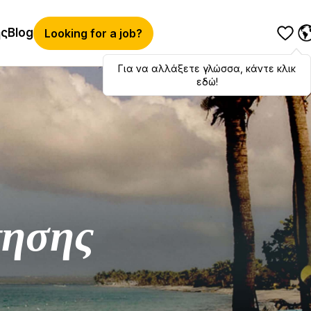
ής
Blog
Looking for a job?
Για να αλλάξετε γλώσσα, κάντε κλικ
Hola
,
bonjour
,
ciao
! To switch
languages, click here!
εδώ!
τησης