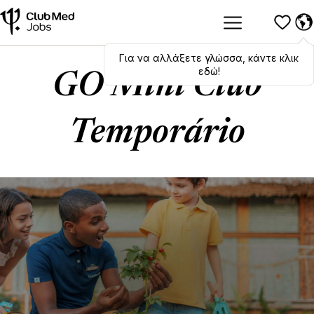
Για να αλλάξετε γλώσσα, κάντε κλικ
Hola
,
bonjour
,
ciao
! To switch
languages, click here!
εδώ!
GO Mini Club
Temporário