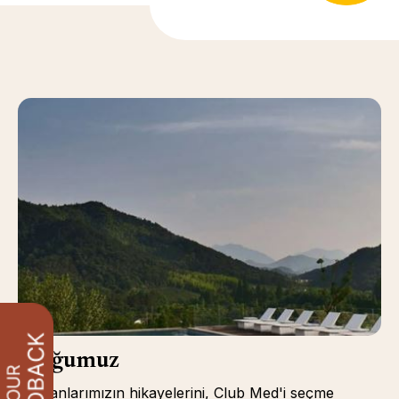
Bloğumuz
Çalışanlarımızın hikayelerini, Club Med'i seçme