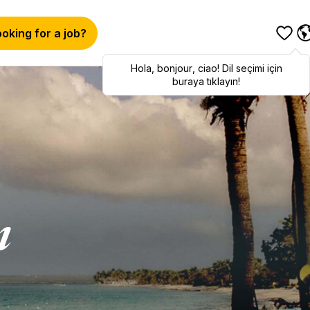
oking for a job?
Hola
Hola
,
bonjour
,
bonjour
,
ciao
,
ciao
! Dil seçimi için
! To switch
languages, click here!
buraya tıklayın!
ı