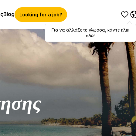
ής
Blog
Looking for a job?
Για να αλλάξετε γλώσσα, κάντε κλικ
Hola
,
bonjour
,
ciao
! To switch
languages, click here!
εδώ!
τησης