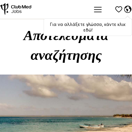
Για να αλλάξετε γλώσσα, κάντε κλικ
Hola
,
bonjour
,
ciao
! To switch
languages, click here!
εδώ!
Αποτελέσματα
αναζήτησης