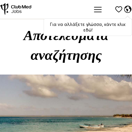
Για να αλλάξετε γλώσσα, κάντε κλικ
Hola
,
bonjour
,
ciao
! To switch
languages, click here!
εδώ!
Αποτελέσματα
αναζήτησης