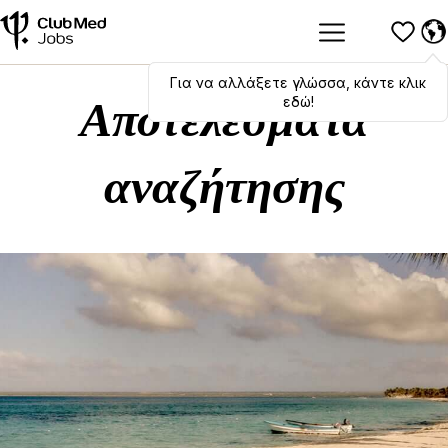
Για να αλλάξετε γλώσσα, κάντε κλικ
Hola
,
bonjour
,
ciao
! To switch
languages, click here!
εδώ!
Αποτελέσματα
αναζήτησης