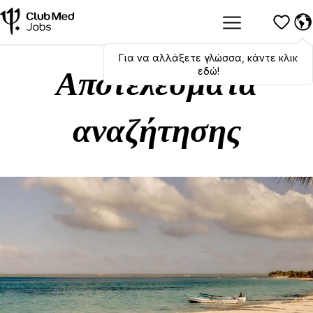
Για να αλλάξετε γλώσσα, κάντε κλικ
Hola
,
bonjour
,
ciao
! To switch
languages, click here!
εδώ!
Αποτελέσματα
αναζήτησης