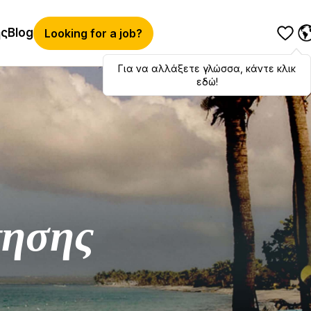
ής
Blog
Looking for a job?
Για να αλλάξετε γλώσσα, κάντε κλικ
Hola
,
bonjour
,
ciao
! To switch
languages, click here!
εδώ!
τησης