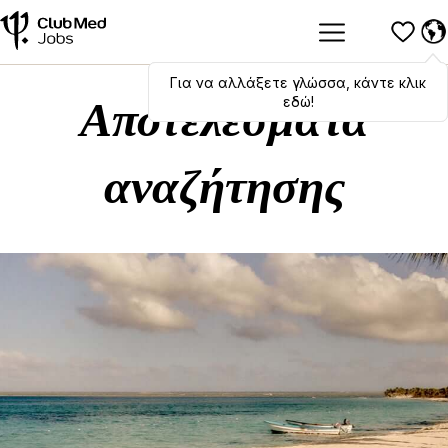
Για να αλλάξετε γλώσσα, κάντε κλικ
Hola
,
bonjour
,
ciao
! To switch
languages, click here!
εδώ!
Αποτελέσματα
αναζήτησης