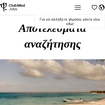
Για να αλλάξετε γλώσσα, κάντε κλικ
Hola
,
bonjour
,
ciao
! To switch
languages, click here!
εδώ!
Αποτελέσματα
αναζήτησης