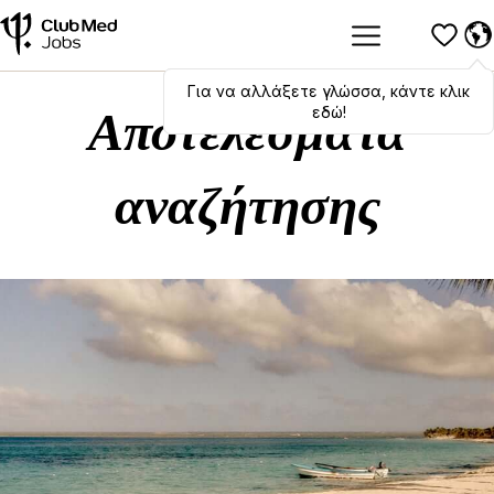
Για να αλλάξετε γλώσσα, κάντε κλικ
Hola
,
bonjour
,
ciao
! To switch
languages, click here!
εδώ!
Αποτελέσματα
αναζήτησης