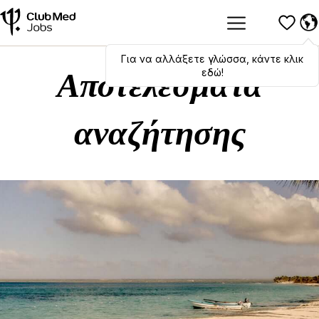
Για να αλλάξετε γλώσσα, κάντε κλικ
Hola
,
bonjour
,
ciao
! To switch
languages, click here!
εδώ!
Αποτελέσματα
αναζήτησης