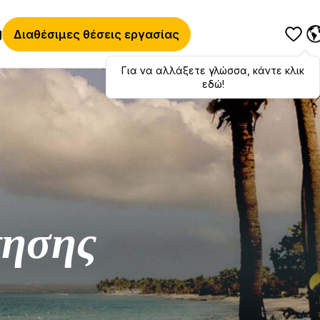
g
Διαθέσιμες θέσεις εργασίας
Για να αλλάξετε γλώσσα, κάντε κλικ
Hola
,
bonjour
,
ciao
! To switch
languages, click here!
εδώ!
τησης