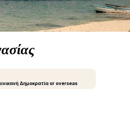
γασίας
μινικανή Δημοκρατία or overseas