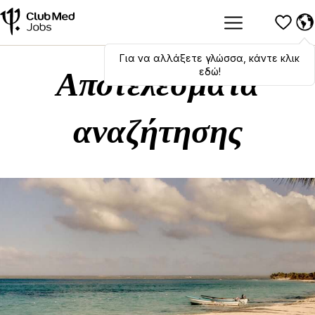
Για να αλλάξετε γλώσσα, κάντε κλικ
Hola
,
bonjour
,
ciao
! To switch
languages, click here!
εδώ!
Αποτελέσματα
αναζήτησης