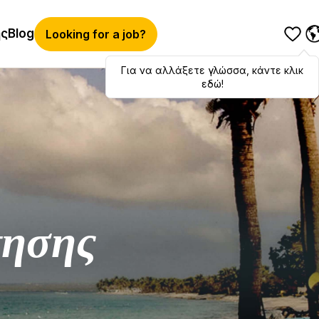
ής
Blog
Looking for a job?
Για να αλλάξετε γλώσσα, κάντε κλικ
Hola
,
bonjour
,
ciao
! To switch
languages, click here!
εδώ!
τησης