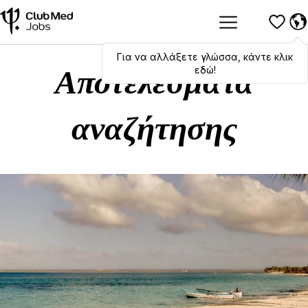
Για να αλλάξετε γλώσσα, κάντε κλικ
Hola
,
bonjour
,
ciao
! To switch
languages, click here!
εδώ!
Αποτελέσματα
αναζήτησης