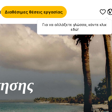
g
Διαθέσιμες θέσεις εργασίας
Για να αλλάξετε γλώσσα, κάντε κλικ
Hola
,
bonjour
,
ciao
! To switch
languages, click here!
εδώ!
τησης