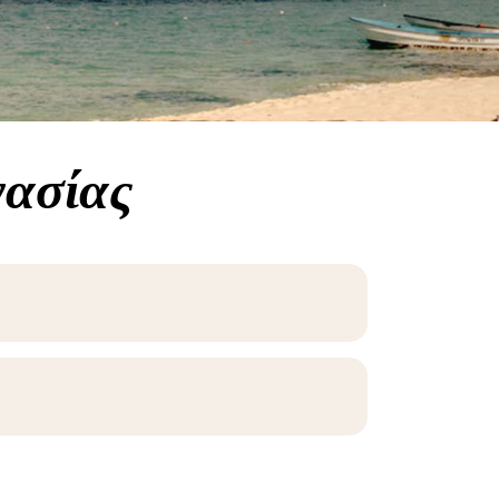
γασίας