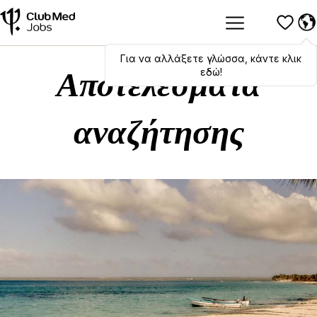
Για να αλλάξετε γλώσσα, κάντε κλικ
Hola
,
bonjour
,
ciao
! To switch
languages, click here!
εδώ!
Αποτελέσματα
αναζήτησης