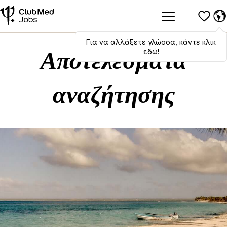
Για να αλλάξετε γλώσσα, κάντε κλικ
Hola
,
bonjour
,
ciao
! To switch
languages, click here!
εδώ!
Αποτελέσματα
αναζήτησης