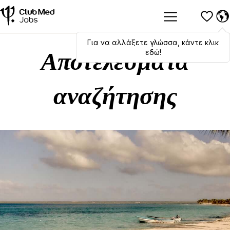
Για να αλλάξετε γλώσσα, κάντε κλικ
Hola
,
bonjour
,
ciao
! To switch
languages, click here!
εδώ!
Αποτελέσματα
αναζήτησης