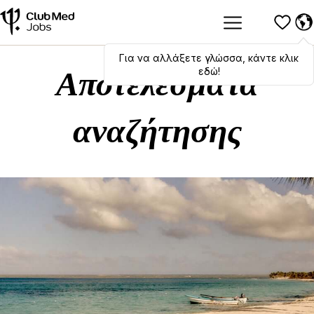
Για να αλλάξετε γλώσσα, κάντε κλικ
Hola
,
bonjour
,
ciao
! To switch
languages, click here!
εδώ!
Αποτελέσματα
αναζήτησης