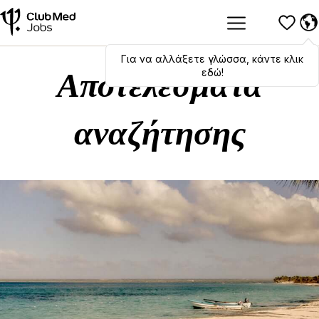
Για να αλλάξετε γλώσσα, κάντε κλικ
Hola
,
bonjour
,
ciao
! To switch
languages, click here!
εδώ!
Αποτελέσματα
αναζήτησης