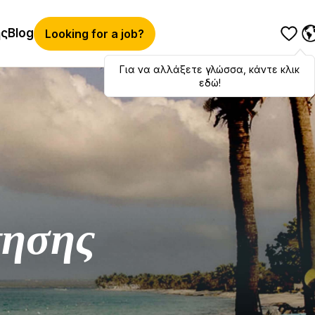
ής
Blog
Looking for a job?
Για να αλλάξετε γλώσσα, κάντε κλικ
Hola
,
bonjour
,
ciao
! To switch
languages, click here!
εδώ!
τησης