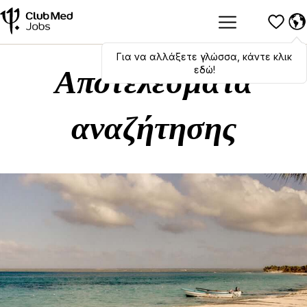
Για να αλλάξετε γλώσσα, κάντε κλικ
Hola
,
bonjour
,
ciao
! To switch
languages, click here!
εδώ!
Αποτελέσματα
αναζήτησης