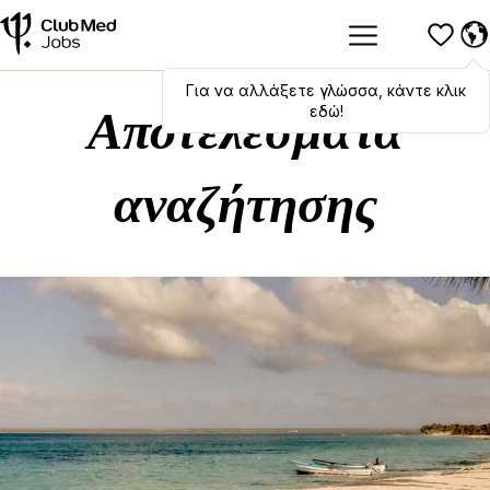
Για να αλλάξετε γλώσσα, κάντε κλικ
Hola
,
bonjour
,
ciao
! To switch
languages, click here!
εδώ!
Αποτελέσματα
αναζήτησης