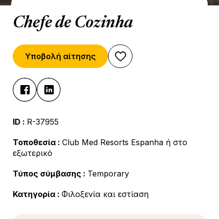
Chefe de Cozinha
Υποβολή αίτησης
ID :
R-37955
Τοποθεσία :
Club Med Resorts Espanha ή στο
εξωτερικό
Τύπος σύμβασης :
Temporary
Κατηγορία :
Φιλοξενία και εστίαση