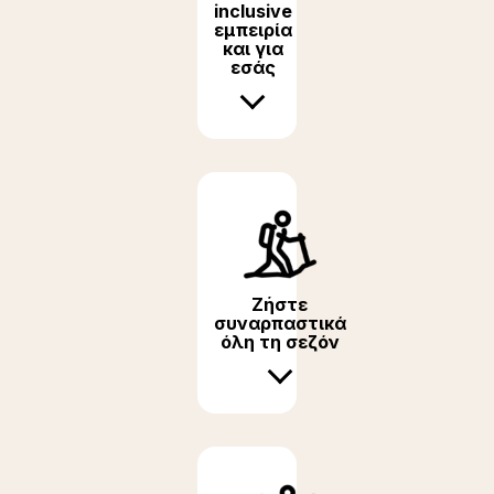
inclusive
εμπειρία
και για
εσάς
Ζήστε
συναρπαστικά
όλη τη σεζόν