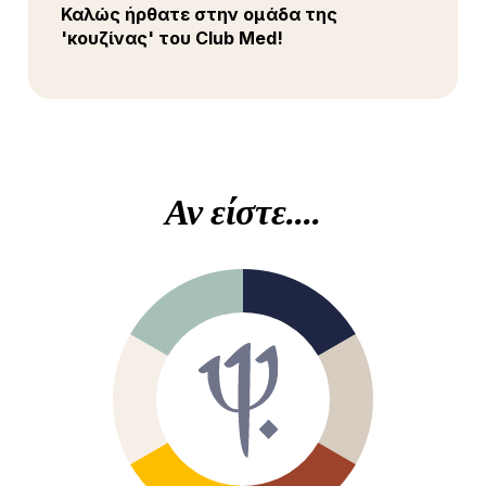
Καλώς ήρθατε στην ομάδα της
'κουζίνας' του Club Med!
Αν είστε....