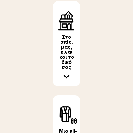
Στο
σπίτι
μας,
είναι
και το
δικό
σας
Μια all-