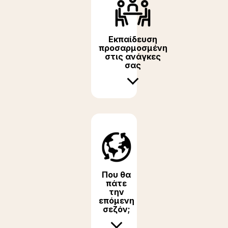
Εκπαίδευση
προσαρμοσμένη
στις ανάγκες
σας
Που θα
πάτε
την
επόμενη
σεζόν;