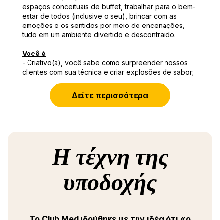
espaços conceituais de buffet, trabalhar para o bem-
estar de todos (inclusive o seu), brincar com as
emoções e os sentidos por meio de encenações,
tudo em um ambiente divertido e descontraído.
Você é
- Criativo(a), você sabe como surpreender nossos
clientes com sua técnica e criar explosões de sabor;
- Rigoroso(a), você domina perfeitamente os
padrões de saúde e segurança;
Δείτε περισσότερα
- Apaixonado(a), você gosta de transmitir e, acima de
tudo, criar emoção para nossos clientes.
Você deverá
- Coordenar toda a produção culinária com base em
planos de menu pré-preparados para buffets e/ou a
Η τέχνη της
la carte;
- Gerenciar uma equipe de 40 a 80 cozinheiros;
- Garantir o desempenho culinário de vários buffets
υποδοχής
temáticos;
- Ser responsável pela implementação,
monitoramento e controle das normas e padrões do
Club Med;
Το Club Med ιδρύθηκε με την ιδέα ότι «ο