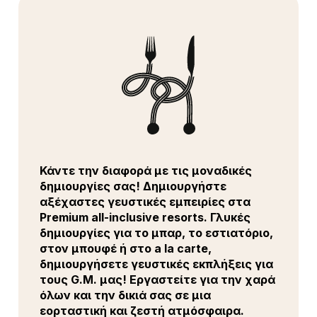
Κάντε την διαφορά με τις μοναδικές
δημιουργίες σας! Δημιουργήστε
αξέχαστες γευστικές εμπειρίες στα
Premium all-inclusive resorts. Γλυκές
δημιουργίες για το μπαρ, το εστιατόριο,
στον μπουφέ ή στο a la carte,
δημιουργήσετε γευστικές εκπλήξεις για
τους G.M. μας! Εργαστείτε για την χαρά
όλων και την δικιά σας σε μια
εορταστική και ζεστή ατμόσφαιρα.