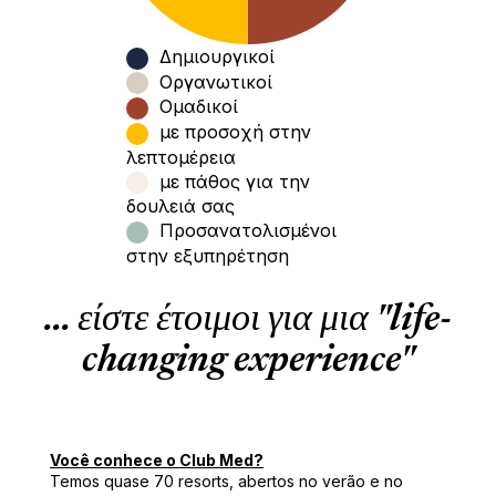
Δημιουργικοί
Οργανωτικοί
Ομαδικοί
με προσοχή στην
λεπτομέρεια
με πάθος για την
δουλειά σας
Προσανατολισμένοι
στην εξυπηρέτηση
... είστε έτοιμοι για μια "life-
changing experience"
Você conhece o Club Med?
Temos quase 70 resorts, abertos no verão e no