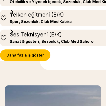
Otelcilik ve Yiyecek İçecek
, Sezonluk
, Club Med K
Yelken eğitmeni (E/K)
Spor
, Sezonluk
, Club Med Kabira
Ses Teknisyeni (E/K)
Sanat & gösteri
, Sezonluk
, Club Med Sahoro
Daha fazla iş göster