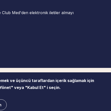
ve Club Med'den elektronik iletiler almayı
lemek ve üçüncü taraflardan içerik sağlamak için
lik Politikası
Basın
Çerez yönetimi
Site Haritası
ı Yönet" veya "Kabul Et" i seçin.
n
Bize ulaşın