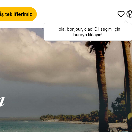
İş tekliflerimiz
Hola
Hola
,
bonjour
,
bonjour
,
ciao
,
ciao
! Dil seçimi için
! To switch
languages, click here!
buraya tıklayın!
ı