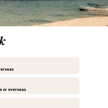
uk
verseas
a or overseas