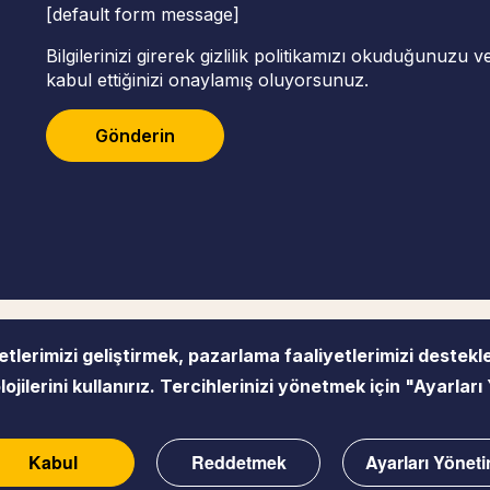
[default form message]
Bilgilerinizi girerek gizlilik politikamızı okuduğunuzu 
kabul ettiğinizi onaylamış oluyorsunuz.
Gönderin
lerimizi geliştirmek, pazarlama faaliyetlerimizi destek
Erişilebilirlik
Gizli
ojilerini kullanırız. Tercihlerinizi yönetmek için "Ayarlar
Kabul
Reddetmek
Ayarları Yöneti