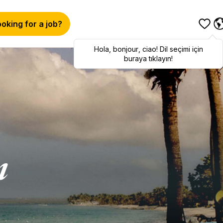
oking for a job?
Hola
Hola
,
bonjour
,
bonjour
,
ciao
,
ciao
! Dil seçimi için
! To switch
languages, click here!
buraya tıklayın!
ı