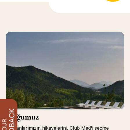
Bloğumuz
Çalışanlarımızın hikayelerini, Club Med'i seçme