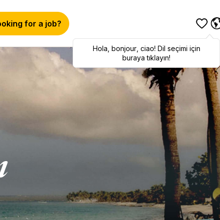
oking for a job?
Hola
Hola
,
bonjour
,
bonjour
,
ciao
,
ciao
! Dil seçimi için
! To switch
languages, click here!
buraya tıklayın!
ı