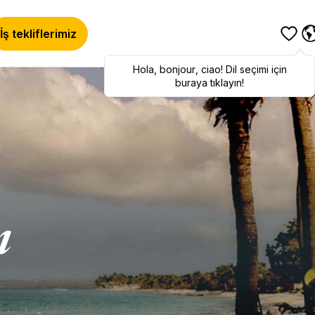
İş tekliflerimiz
Hola
Hola
,
bonjour
,
bonjour
,
ciao
,
ciao
! Dil seçimi için
! To switch
languages, click here!
buraya tıklayın!
ı