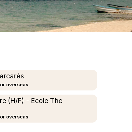
Barcarès
 or overseas
re (H/F) - Ecole The
 or overseas